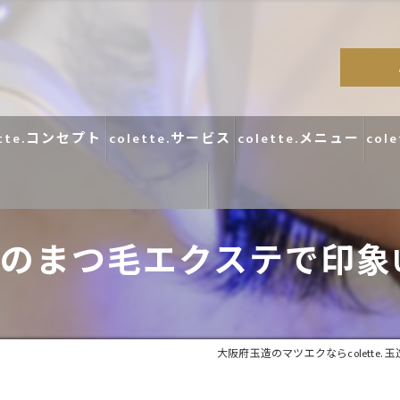
ette.コンセプト
colette.サービス
colette.メニュー
col
のまつ毛エクステで印象
コラム
口コミ
大阪府玉造のマツエクならcolette. 玉