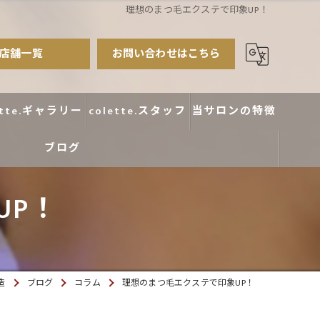
理想のまつ毛エクステで印象UP！
店舗一覧
お問い合わせはこちら
ette.ギャラリー
colette.スタッフ
当サロンの特徴
ブログ
まつ毛パーマ
アイブロウ
UP！
エクステ
カラー
造
ブログ
コラム
理想のまつ毛エクステで印象UP！
デザイン