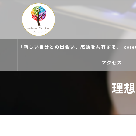
「新しい自分との出会い、感動を共有する」
col
アクセス
理想
colette. 玉造
colette. 寝屋川
colette. 関目