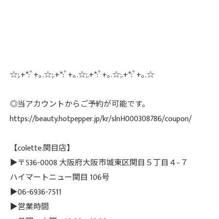
☆;.+*:ﾟ+｡.☆;.+*:ﾟ+｡.☆;.+*:ﾟ+｡.☆;.+*:ﾟ+｡.☆
◎当アカウントからご予約が可能です。
https://beauty.hotpepper.jp/kr/slnH000308786/coupon/
【colette.関目店】
▶〒536-0008 大阪府大阪市城東区関目５丁目４−７
ハイマートニュー関目 106号
▶06-6936-7511
▶営業時間