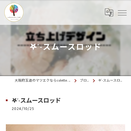
𖤐´-スムースロッド
大阪府玉造のマツエクならcolette. 玉造
ブログ
𖤐´-スムースロッド
𖤐´-スムースロッド
2024/10/25