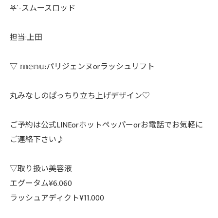
𖤐´-スムースロッド
担当:上田
▽ 𝕞𝕖𝕟𝕦:パリジェンヌorラッシュリフト
丸みなしのぱっちり立ち上げデザイン♡
ご予約は公式LINEorホットペッパーorお電話でお気軽に
ご連絡下さい♪
▽取り扱い美容液
エグータム¥6.060
ラッシュアディクト¥11.000