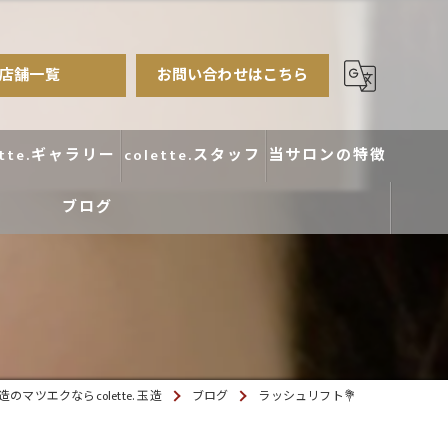
店舗一覧
お問い合わせはこちら
ette.ギャラリー
colette.スタッフ
当サロンの特徴
ブログ
まつ毛パーマ
アイブロウ
エクステ
カラー
のマツエクならcolette. 玉造
ブログ
ラッシュリフト💐
デザイン