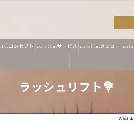
ette.コンセプト
colette.サービス
colette.メニュー
col
ラッシュリフト💐
コラム
口コミ
大阪府玉造