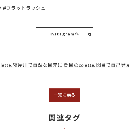
ウ #フラットラッシュ
Instagramへ
lette. 寝屋川で自然な目元に
関目のcolette. 関目で自己発
一覧に戻る
関連タグ