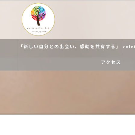
「新しい自分との出会い、感動を共有する」
col
アクセス
colette. 玉造
colette. 寝屋川
colette. 関目