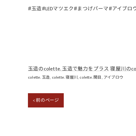
#玉造#LEDマツエク#まつげパーマ#アイブロ
玉造のcolette. 玉造で魅力をプラス
寝屋川のco
colette. 玉造
colette. 寝屋川
colette. 関目
アイブロウ
< 前のページ