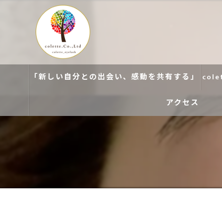
「新しい自分との出会い、感動を共有する」
col
アクセス
colette. 玉造
colette. 寝屋川
colette. 関目