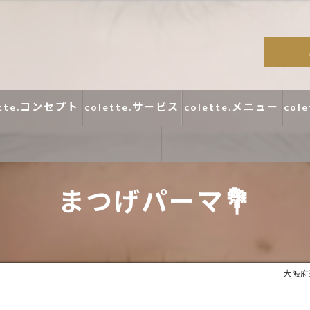
ette.コンセプト
colette.サービス
colette.メニュー
col
まつげパーマ💐
コラム
口コミ
大阪府玉