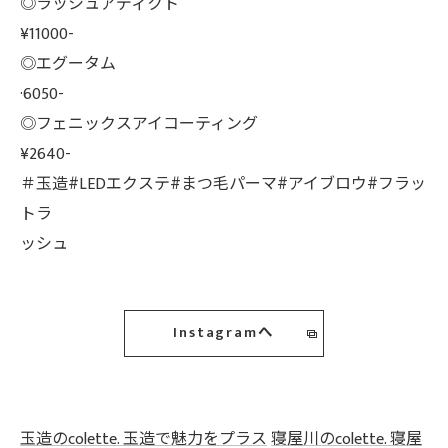
◎ラッシュアディクト
¥11000-
◎エグータム
·6050-
◎フェニックスアイコーティング
¥2640-
＃玉造#LEDエクステ#まつ毛パーマ#アイブロウ#フラッ
トラ
ッシュ
Instagramへ
玉造のcolette. 玉造で魅力をプラス
寝屋川のcolette. 寝屋