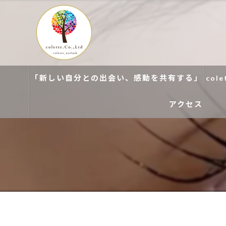
「新しい自分との出会い、感動を共有する」
col
アクセス
colette. 玉造
colette. 寝屋川
colette. 関目