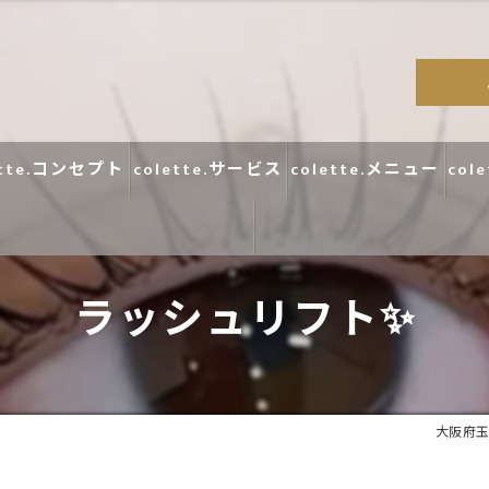
ette.コンセプト
colette.サービス
colette.メニュー
col
ラッシュリフト✨
コラム
口コミ
大阪府玉造