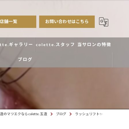
店舗一覧
お問い合わせはこちら
ette.ギャラリー
colette.スタッフ
当サロンの特徴
ブログ
まつ毛パーマ
アイブロウ
エクステ
カラー
のマツエクならcolette. 玉造
ブログ
ラッシュリフト✨
デザイン